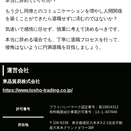
本当に辞めていいのか？
もう少し同僚とのコミュニケーションを増やし人間関係
を築くことができたら退職せずに済むのではないか？
気迷いで感情に任せず、慎重に考えて決めるべきです。
本当に辞める場合でも、丁寧に退職プロセスを行って、
後悔はないように円満退職を目指しましょう。
運営会社
東晶貿易株式会社
https://www.tosho-trading.co.jp/
プライバシーマーク認定番号：第10824312
許可番号
有料職業紹介事業許可番号：13-ユ-307846
〒106-6238 東京都港区六本木3-2-1住友不動
所在地
産六本木グランドタワー38F